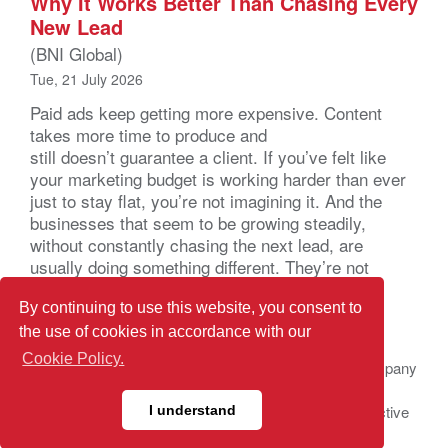
Why It Works Better Than Chasing Every
New Lead
(BNI Global)
Tue, 21 July 2026
Paid ads keep getting more expensive. Content
takes more time to produce and
still doesn’t guarantee a client. If you’ve felt like
your marketing budget is working harder than ever
just to stay flat, you’re not imagining it. And the
businesses that seem to be growing steadily,
without constantly chasing the next lead, are
usually doing something different. They’re not
marketing harder. They’re marketing through
relationships. That […]
By continuing to use this website, you consent to
the use of cookies in accordance with our
Cookie Policy.
© 2026 BNI Global LLC.
All Rights Reserved. All company
names, product names logos included here may be
registered trademarks or service marks of their respective
I understand
owners.