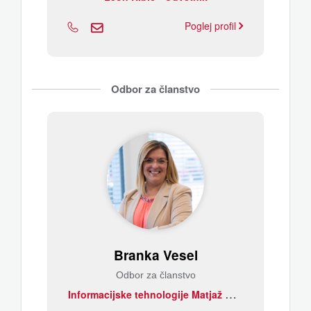
Poglej profil
Odbor za članstvo
Branka Vesel
Odbor za članstvo
I
nformacijske tehnologije Matjaž Resnik s.p.