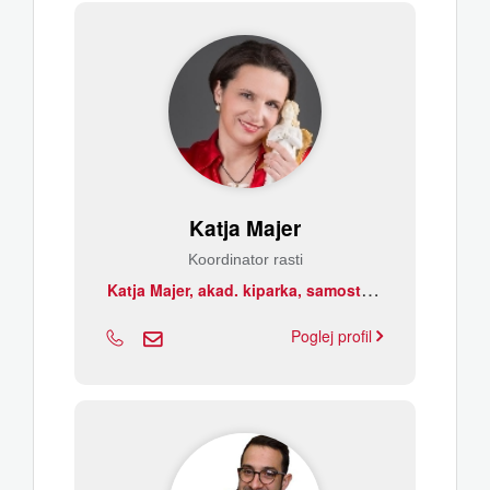
Katja Majer
Koordinator rasti
K
atja Majer, akad. kiparka, samostojna kulturna delavka
Poglej profil