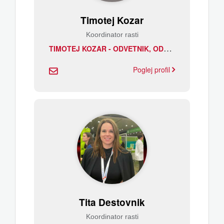
Timotej Kozar
Koordinator rasti
T
IMOTEJ KOZAR - ODVETNIK, ODVETNIŠKA PISARNA KOZAR
Poglej profil
Tita Destovnik
Koordinator rasti