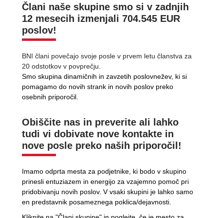
Člani naše skupine smo si v zadnjih
12 mesecih izmenjali 704.545 EUR
poslov!
BNI člani povečajo svoje posle v prvem letu članstva za
20 odstotkov v povprečju.
Sm
o skupina dinamičnih in zavzetih poslovnežev, ki si
pomagamo do novih strank in novih poslov preko
osebnih priporočil.
Obiščite nas in preverite ali lahko
tudi vi dobivate nove kontakte in
nove posle preko naših priporočil!
Imamo odprta mesta za podjetnike, ki bodo v skupino
prinesli entuziazem in energijo za vzajemno pomoč pri
pridobivanju novih poslov. V vsaki skupini je lahko samo
en predstavnik posameznega poklica/dejavnosti.
Kliknite na "Člani skupine" in poglejte, če je mesto za