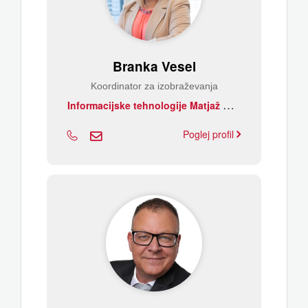
Branka Vesel
Koordinator za izobraževanja
I
nformacijske tehnologije Matjaž Resnik s.p.
Poglej profil